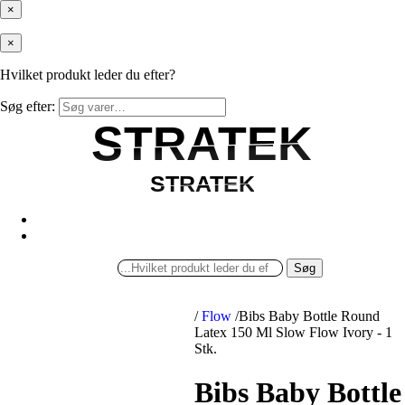
×
×
Hvilket produkt leder du efter?
Søg efter:
STRATEK
STRATEK
STRATEK
STRATEK
Søg
/
Flow
/
Bibs Baby Bottle Round
Latex 150 Ml Slow Flow Ivory - 1
Stk.
Bibs Baby Bottle