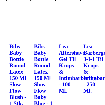
Bibs
Bibs
Lea
Lea
Baby
Baby
Aftershave
Barberg
Bottle
Bottle
Gel Til
3-I-1 Til
Round
Round
Krops-
Krops-
Latex
Latex
&
&
150 Ml
150 Ml
Intimbarbering
Intimbar
Slow
Slow
- 100
- 250
Flow
Flow
Ml.
Ml.
Blush -
Baby
1 Stk.
Blue - 1