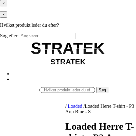
×
×
Hvilket produkt leder du efter?
Søg efter:
STRATEK
STRATEK
STRATEK
STRATEK
Søg
/
Loaded
/
Loaded Herre T-shirt - P3
Aop Blue - S
Loaded Herre T-