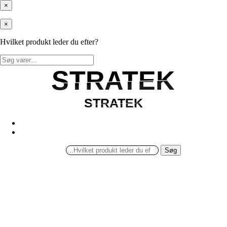
×
×
Hvilket produkt leder du efter?
Søg
efter:
STRATEK
STRATEK
STRATEK
STRATEK
Søg