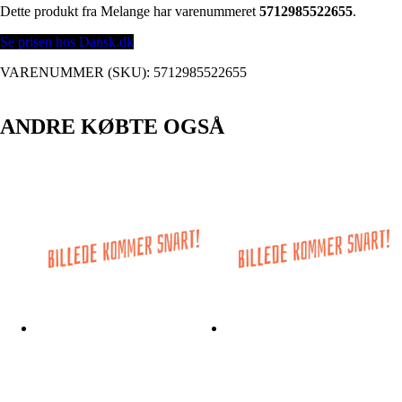
Dette produkt fra Melange har varenummeret
5712985522655
.
Se prisen hos Dansk.dk
VARENUMMER (SKU):
5712985522655
ANDRE KØBTE OGSÅ