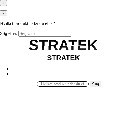
×
×
Hvilket produkt leder du efter?
Søg efter:
STRATEK
STRATEK
STRATEK
STRATEK
Søg