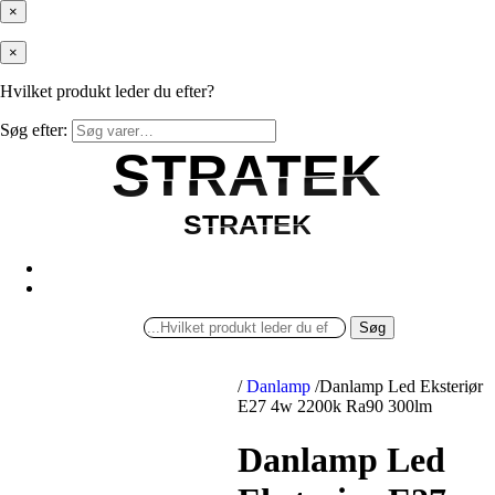
×
×
Hvilket produkt leder du efter?
Søg efter:
STRATEK
STRATEK
STRATEK
STRATEK
Søg
/
Danlamp
/
Danlamp Led Eksteriør
E27 4w 2200k Ra90 300lm
Danlamp Led