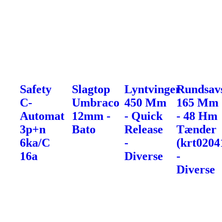
Safety
Slagtop
Lyntvinger
Rundsav
C-
Umbraco
450 Mm
165 Mm
Automat
12mm -
- Quick
- 48 Hm
3p+n
Bato
Release
Tænder
6ka/C
-
(krt0204
16a
Diverse
-
Diverse