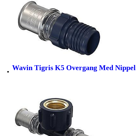
Wavin Tigris K5 Overgang Med Nippel 3