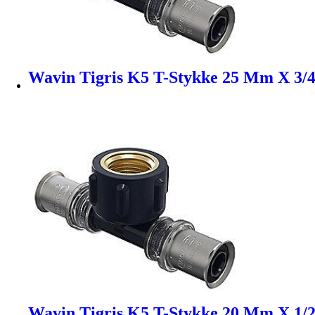
Wavin Tigris K5 T-Stykke 25 Mm X 3/4´
Wavin Tigris K5 T-Stykke 20 Mm X 1/2´