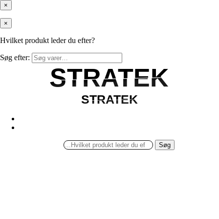
×
×
Hvilket produkt leder du efter?
Søg efter:
STRATEK
STRATEK
STRATEK
STRATEK
Søg