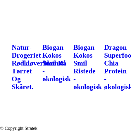
Natur-
Biogan
Biogan
Dragon
Drogeriet
Kokos
Kokos
Superfo
Rødkløverblomst.
Smil Rå
Smil
Chia
Tørret
-
Ristede
Protein
Og
økologisk
-
-
Skåret.
økologisk
økologis
© Copyright Stratek