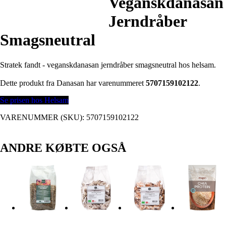
Veganskdanasan
Jerndråber
Smagsneutral
Stratek fandt - veganskdanasan jerndråber smagsneutral hos helsam.
Dette produkt fra Danasan har varenummeret
5707159102122
.
Se prisen hos Helsam
VARENUMMER (SKU):
5707159102122
ANDRE KØBTE OGSÅ