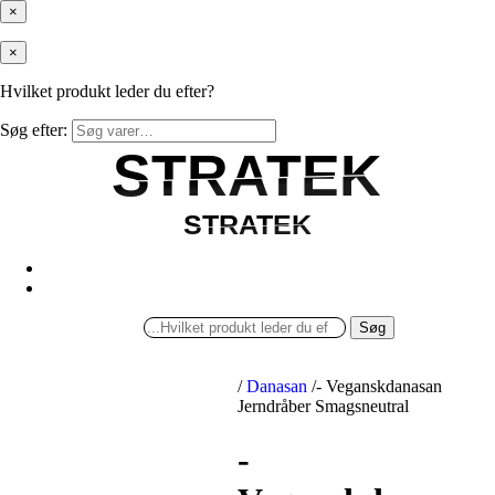
×
×
Hvilket produkt leder du efter?
Søg efter:
STRATEK
STRATEK
STRATEK
STRATEK
Søg
/
Danasan
/
- Veganskdanasan
Jerndråber Smagsneutral
-