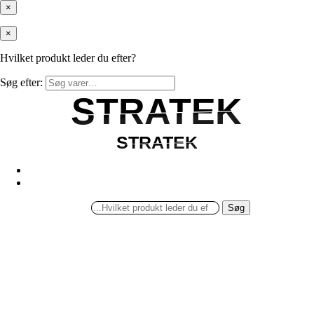
×
×
Hvilket produkt leder du efter?
Søg efter:
STRATEK
STRATEK
STRATEK
STRATEK
Søg