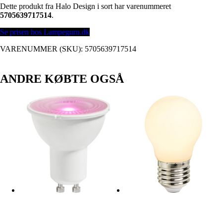
Dette produkt fra Halo Design i sort har varenummeret
5705639717514
.
Se prisen hos Lampeguru.dk
VARENUMMER (SKU):
5705639717514
ANDRE KØBTE OGSÅ