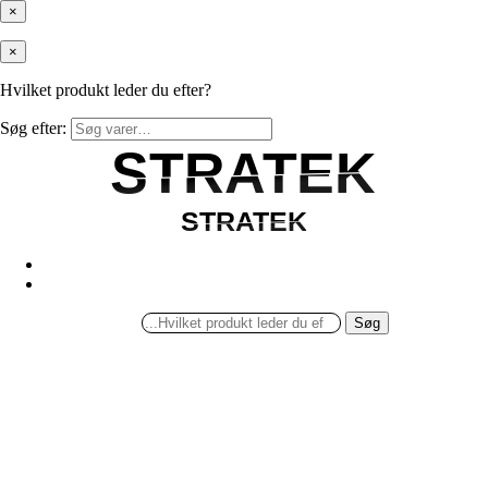
×
×
Hvilket produkt leder du efter?
Søg efter:
STRATEK
STRATEK
STRATEK
STRATEK
Søg