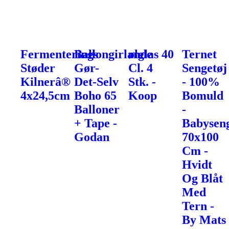
Fermenterings
Ballongirlande
ølglas 40
Ternet
Støder
Gør-
Cl. 4
Sengetøj
Kilnerâ®
Det-Selv
Stk. -
- 100%
4x24,5cm
Boho 65
Koop
Bomuld
Balloner
-
+ Tape -
Babyseng
Godan
70x100
Cm -
Hvidt
Og Blåt
Med
Tern -
By Mats