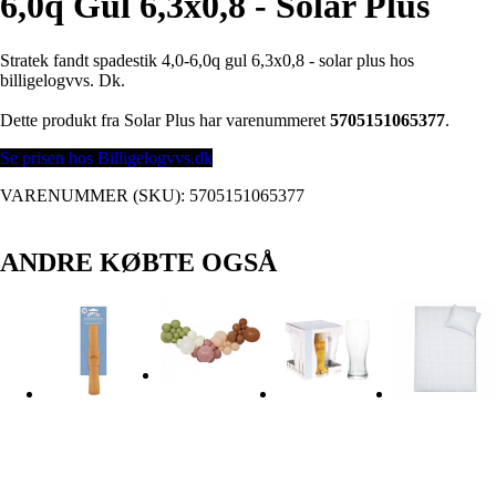
6,0q Gul 6,3x0,8 - Solar Plus
Stratek fandt spadestik 4,0-6,0q gul 6,3x0,8 - solar plus hos
billigelogvvs. Dk.
Dette produkt fra Solar Plus har varenummeret
5705151065377
.
Se prisen hos Billigelogvvs.dk
VARENUMMER (SKU):
5705151065377
ANDRE KØBTE OGSÅ