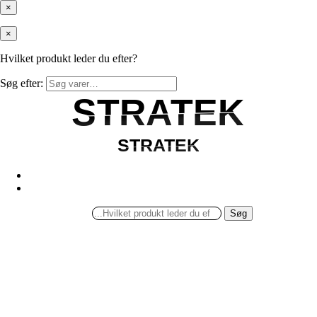
×
×
Hvilket produkt leder du efter?
Søg efter:
STRATEK
STRATEK
STRATEK
STRATEK
Søg