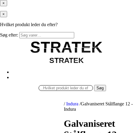
×
×
Hvilket produkt leder du efter?
Søg efter:
STRATEK
STRATEK
STRATEK
STRATEK
Søg
/
Indura
/
Galvaniseret Stålflange 12 -
Indura
Galvaniseret