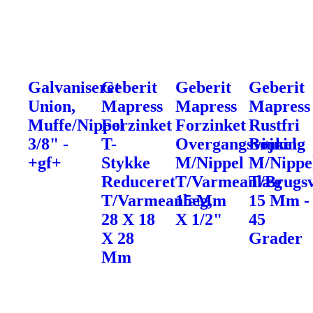
Galvaniseret
Geberit
Geberit
Geberit
Union,
Mapress
Mapress
Mapress
Muffe/Nippel
Forzinket
Forzinket
Rustfri
3/8" -
T-
Overgangsvinkel
Bøjning
+gf+
Stykke
M/Nippel
M/Nippe
Reduceret
T/Varmeanlæg
T/Brugs
T/Varmeanlæg,
15 Mm
15 Mm -
28 X 18
X 1/2"
45
X 28
Grader
Mm