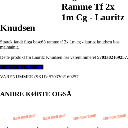
Ramme Tf 2x
1m Cg - Lauritz
Knudsen
Stratek fandt fuga base63 ramme tf 2x 1m cg - lauritz knudsen hos
maintainit.
Dette produkt fra Lauritz Knudsen har varenummeret
5703302169257
.
Se prisen hos Maintainit
VARENUMMER (SKU):
5703302169257
ANDRE KØBTE OGSÅ