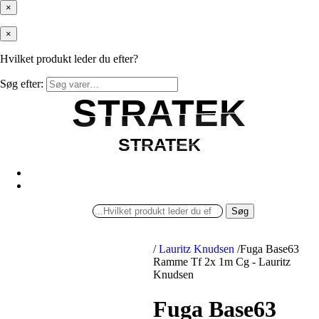
×
×
Hvilket produkt leder du efter?
Søg efter:
STRATEK
STRATEK
STRATEK
STRATEK
Søg
/
Lauritz Knudsen
/
Fuga Base63
Ramme Tf 2x 1m Cg - Lauritz
Knudsen
Fuga Base63