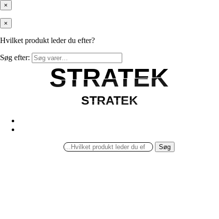
×
×
Hvilket produkt leder du efter?
Søg efter:
STRATEK
STRATEK
STRATEK
STRATEK
Søg