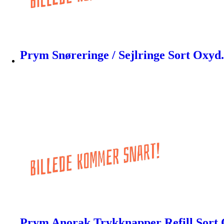
Prym Snøreringe / Sejlringe Sort Oxyd
Prym Anorak Trykknapper Refill Sort 