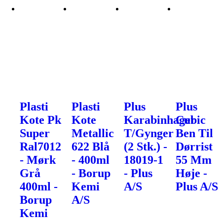
Plasti
Plasti
Plus
Plus
Kote Pk
Kote
Karabinhager
Cubic
Super
Metallic
T/Gynger
Ben Til
Ral7012
622 Blå
(2 Stk.) -
Dørrist
- Mørk
- 400ml
18019-1
55 Mm
Grå
- Borup
- Plus
Høje -
400ml -
Kemi
A/S
Plus A/S
Borup
A/S
Kemi