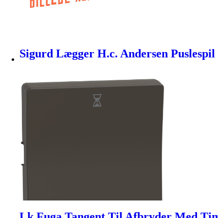
Sigurd Lægger H.c. Andersen Puslespil
Lk Fuga Tangent Til Afbryder Med Tim