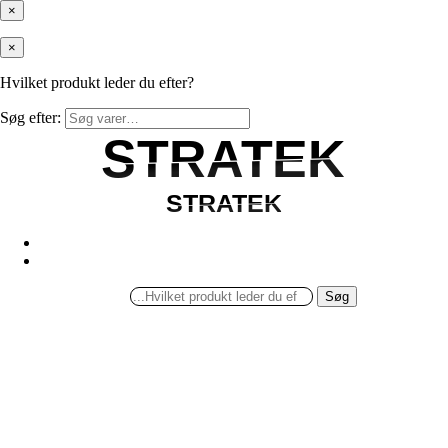
×
×
Hvilket produkt leder du efter?
Søg efter:
STRATEK
STRATEK
STRATEK
STRATEK
Søg