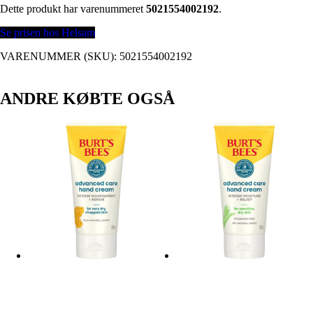
Dette produkt har varenummeret
5021554002192
.
Se prisen hos Helsam
VARENUMMER (SKU):
5021554002192
ANDRE KØBTE OGSÅ