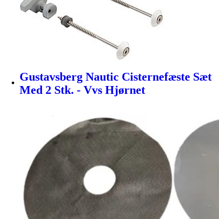
Gustavsberg Nautic Cisternefæste Sæt
Med 2 Stk. - Vvs Hjørnet