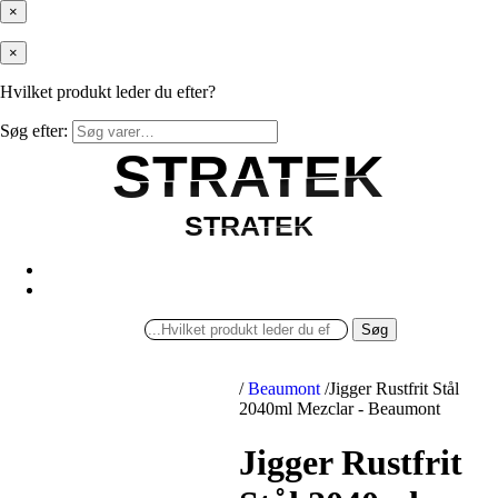
×
×
Hvilket produkt leder du efter?
Søg efter:
STRATEK
STRATEK
STRATEK
STRATEK
Søg
/
Beaumont
/
Jigger Rustfrit Stål
2040ml Mezclar - Beaumont
Jigger Rustfrit