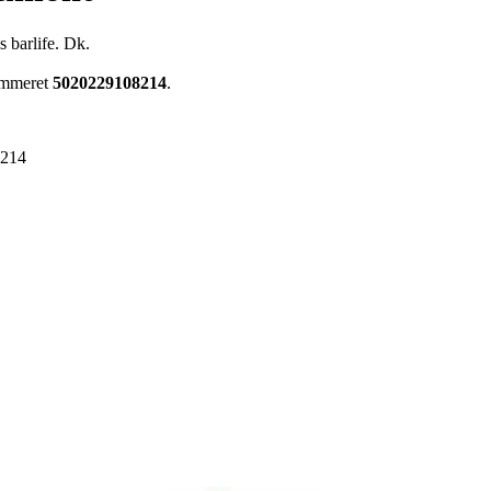
s barlife. Dk.
ummeret
5020229108214
.
8214