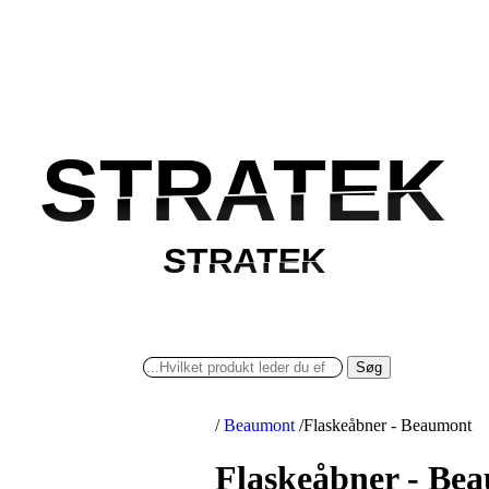
STRATEK
STRATEK
STRATEK
STRATEK
Søg
/
Beaumont
/
Flaskeåbner - Beaumont
Flaskeåbner - Be