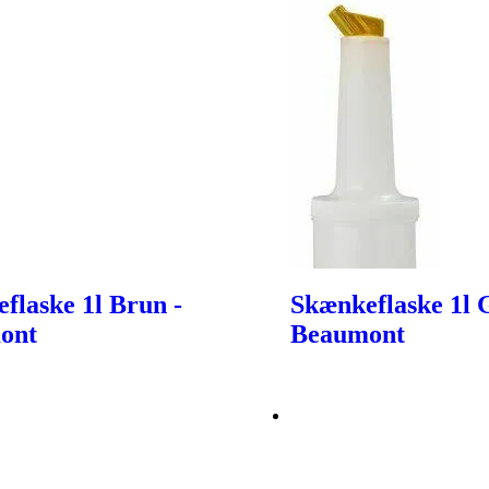
flaske 1l Brun -
Skænkeflaske 1l G
ont
Beaumont