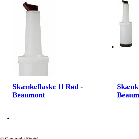
Skænkeflaske 1l Rød -
Skænke
Beaumont
Beaum
© Copyright Stratek