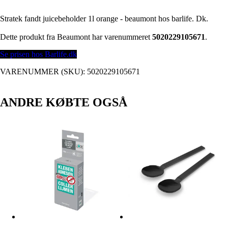
Stratek fandt juicebeholder 1l orange - beaumont hos barlife. Dk.
Dette produkt fra Beaumont har varenummeret
5020229105671
.
Se prisen hos Barlife.dk
VARENUMMER (SKU):
5020229105671
ANDRE KØBTE OGSÅ