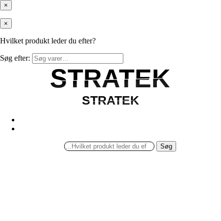
×
×
Hvilket produkt leder du efter?
Søg efter:
STRATEK
STRATEK
STRATEK
STRATEK
Søg