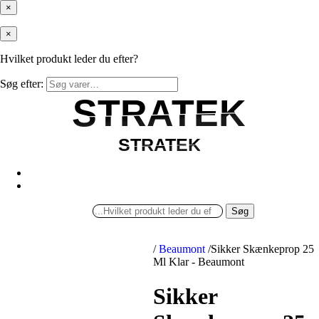
×
×
Hvilket produkt leder du efter?
Søg efter:
STRATEK
STRATEK
STRATEK
STRATEK
Søg
/
Beaumont
/
Sikker Skænkeprop 25
Ml Klar - Beaumont
Sikker