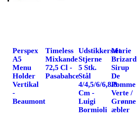
Perspex
Timeless
Udstikkersæt
Marie
A5
Mixkande
Stjerne
Brizard
Menu
72,5 Cl -
5 Stk.
Sirup
Holder
Pasabahce
Stål
De
Vertikal
4/4,5/6/6,8/8
Pomme
-
Cm -
Verte /
Beaumont
Luigi
Grønne
Bormioli
æbler