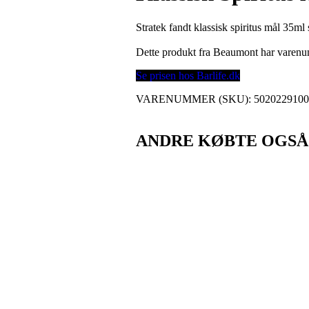
Stratek fandt klassisk spiritus mål 35ml
Dette produkt fra Beaumont har varen
Se prisen hos Barlife.dk
VARENUMMER (SKU):
502022910
ANDRE KØBTE OGSÅ