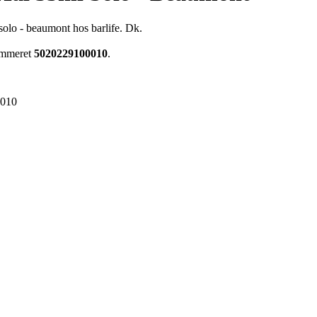
 solo - beaumont hos barlife. Dk.
ummeret
5020229100010
.
0010