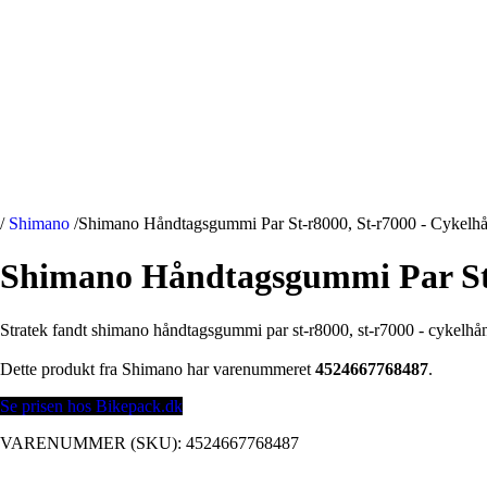
/
Shimano
/
Shimano Håndtagsgummi Par St-r8000, St-r7000 - Cykelh
Shimano Håndtagsgummi Par St-
Stratek fandt shimano håndtagsgummi par st-r8000, st-r7000 - cykelhå
Dette produkt fra Shimano har varenummeret
4524667768487
.
Se prisen hos Bikepack.dk
VARENUMMER (SKU):
4524667768487