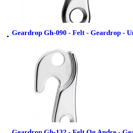
Geardrop Gh-090 - Felt - Geardrop - U
Geardrop Gh-132 - Felt Og Andre - Ge