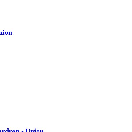
nion
ardrop - Union