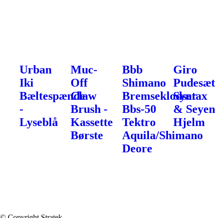
Urban
Muc-
Bbb
Giro
Iki
Off
Shimano
Pudesæt
Bæltespænde
Claw
Bremseklodser
Syntax
-
Brush -
Bbs-50
& Seyen
Lyseblå
Kassette
Tektro
Hjelm
Børste
Aquila/Shimano
Deore
© Copyright Stratek