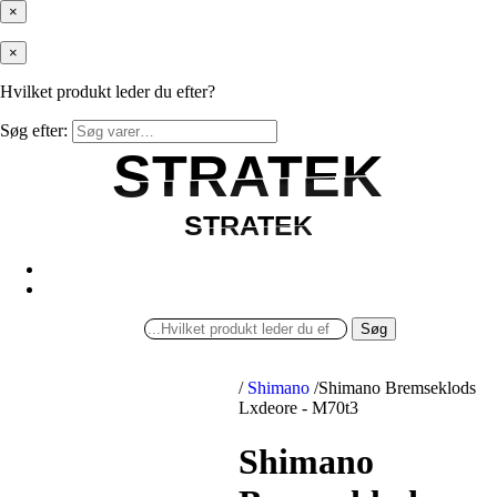
×
×
Hvilket produkt leder du efter?
Søg efter:
STRATEK
STRATEK
STRATEK
STRATEK
Søg
/
Shimano
/
Shimano Bremseklods
Lxdeore - M70t3
Shimano