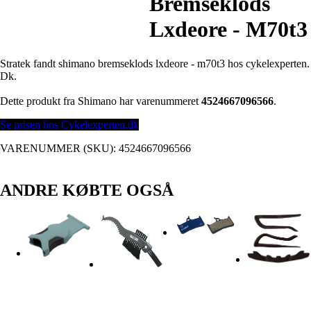
Bremseklods
Lxdeore - M70t3
Stratek fandt shimano bremseklods lxdeore - m70t3 hos cykelexperten.
Dk.
Dette produkt fra Shimano har varenummeret
4524667096566
.
Se prisen hos Cykelexperten.dk
VARENUMMER (SKU):
4524667096566
ANDRE KØBTE OGSÅ