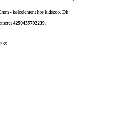
70mm - køleelement hos kidszoo. Dk.
ummeret
4250435702239
.
2239