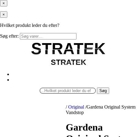
×
×
Hvilket produkt leder du efter?
Søg efter:
STRATEK
STRATEK
STRATEK
STRATEK
Søg
/
Original
/
Gardena Original System
Vandstop
Gardena