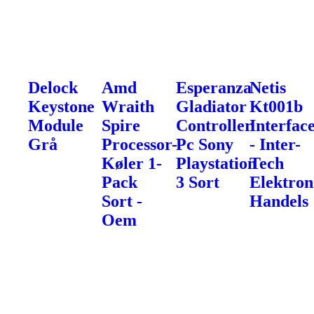
Delock
Amd
Esperanza
Netis
Keystone
Wraith
Gladiator
Kt001b
Module
Spire
Controller
Interfac
Grå
Processor-
Pc Sony
- Inter-
Køler 1-
Playstation
Tech
Pack
3 Sort
Elektron
Sort -
Handels
Oem