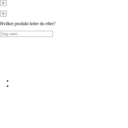
×
×
Hvilket produkt leder du efter?
Søg
efter: