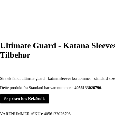
Ultimate Guard - Katana Sleeves
Tilbehør
Stratek fandt ultimate guard - katana sleeves kortlommer - standard size
Dette produkt fra Standard har varenummeret
4056133026796
.
Se prisen hos Kelz0r.dk
VARENUMMER (SKU):
4056133026796