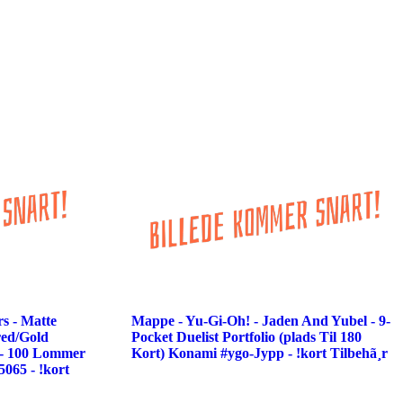
s - Matte
Mappe - Yu-Gi-Oh! - Jaden And Yubel - 9-
red/Gold
Pocket Duelist Portfolio (plads Til 180
) - 100 Lommer
Kort) Konami #ygo-Jypp - !kort Tilbehã¸r
5065 - !kort