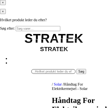
×
×
Hvilket produkt leder du efter?
Søg efter:
STRATEK
STRATEK
STRATEK
STRATEK
Søg
/
Solar
/
Håndtag For
Elektrikermejsel - Solar
Håndtag For