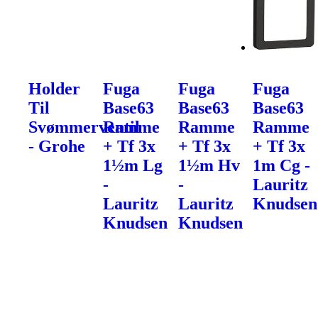
Holder
Fuga
Fuga
Fuga
Til
Base63
Base63
Base63
Svømmerventil
Ramme
Ramme
Ramme
- Grohe
+ Tf 3x
+ Tf 3x
+ Tf 3x
1½m Lg
1½m Hv
1m Cg -
-
-
Lauritz
Lauritz
Lauritz
Knudsen
Knudsen
Knudsen