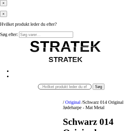
×
×
Hvilket produkt leder du efter?
Søg efter:
STRATEK
STRATEK
STRATEK
STRATEK
Søg
/
Original
/
Schwarz 014 Original
Jødeharpe - Mat Metal
Schwarz 014