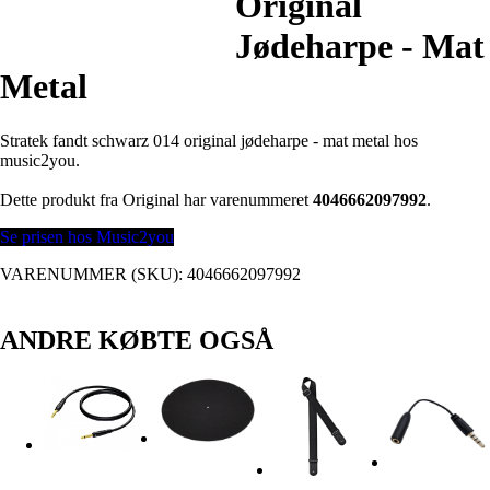
Original
Jødeharpe - Mat
Metal
Stratek fandt schwarz 014 original jødeharpe - mat metal hos
music2you.
Dette produkt fra Original har varenummeret
4046662097992
.
Se prisen hos Music2you
VARENUMMER (SKU):
4046662097992
ANDRE KØBTE OGSÅ