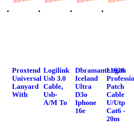
Proxtend
Logilink
Dbramante1928
Logon
Universal
Usb 3.0
Iceland
Professi
Lanyard
Cable,
Ultra
Patch
With
Usb-
D3o
Cable
A/M To
Iphone
U/Utp
16e
Cat6 -
20m