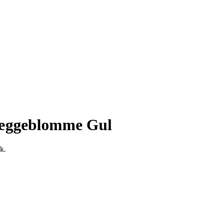
 æggeblomme Gul
k.