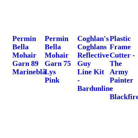
Permin
Permin
Coghlan's
Plastic
Bella
Bella
Coghlans
Frame
Mohair
Mohair
Reflective
Cutter -
Garn 89
Garn 75
Guy
The
Marineblå
Lys
Line Kit
Army
Pink
-
Painter
Bardunline
-
Blackfir