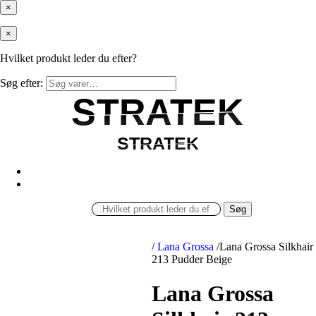
×
×
Hvilket produkt leder du efter?
Søg efter:
STRATEK
STRATEK
STRATEK
STRATEK
Søg
/
Lana Grossa
/
Lana Grossa Silkhair
213 Pudder Beige
Lana Grossa