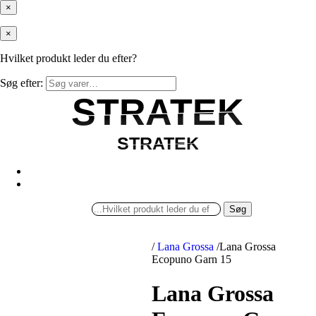
×
×
Hvilket produkt leder du efter?
Søg efter:
STRATEK
STRATEK
STRATEK
STRATEK
Søg
/
Lana Grossa
/
Lana Grossa
Ecopuno Garn 15
Lana Grossa