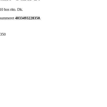
10 hos rito. Dk.
renummeret
4033493228350
.
8350