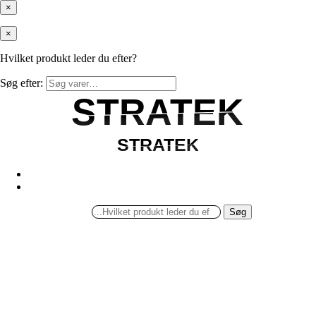
×
×
Hvilket produkt leder du efter?
Søg efter:
STRATEK
STRATEK
STRATEK
STRATEK
Søg