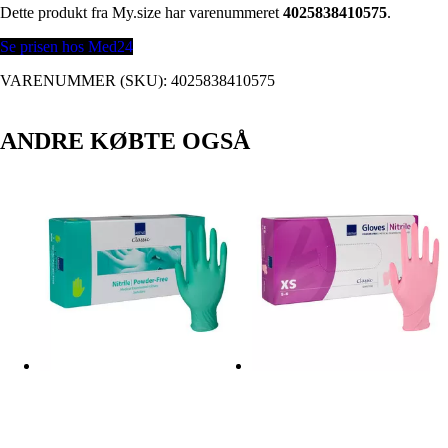
Dette produkt fra My.size har varenummeret
4025838410575
.
Se prisen hos Med24
VARENUMMER (SKU):
4025838410575
ANDRE KØBTE OGSÅ