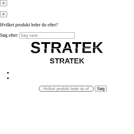
×
×
Hvilket produkt leder du efter?
Søg efter:
STRATEK
STRATEK
STRATEK
STRATEK
Søg