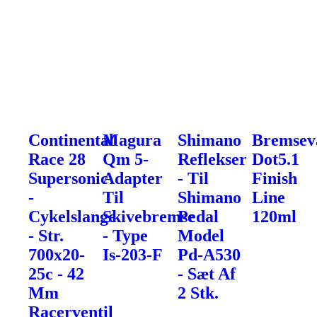
Continental
Magura
Shimano
Bremsev
Race 28
Qm 5-
Reflekser
Dot5.1
Supersonic
Adapter
- Til
Finish
-
Til
Shimano
Line
Cykelslange
Skivebremse
Pedal
120ml
- Str.
- Type
Model
700x20-
Is-203-F
Pd-A530
25c - 42
- Sæt Af
Mm
2 Stk.
Racerventil