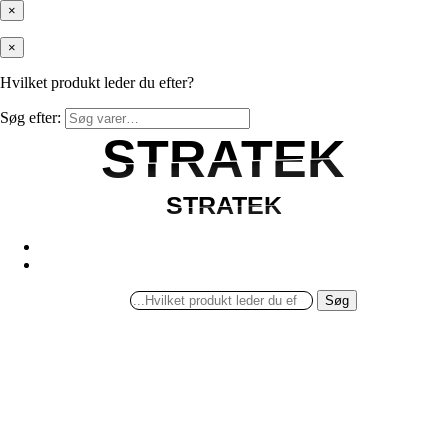
×
×
Hvilket produkt leder du efter?
Søg efter:
STRATEK
STRATEK
STRATEK
STRATEK
Søg