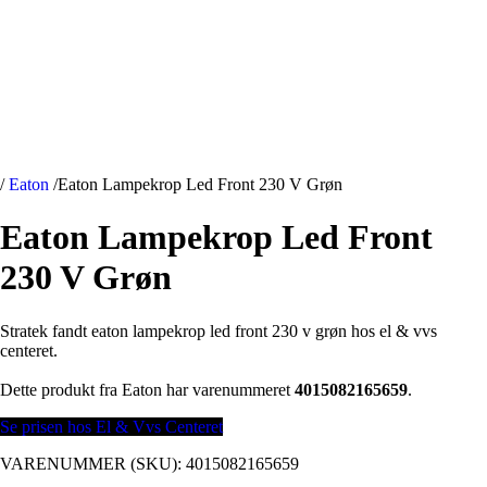
/
Eaton
/
Eaton Lampekrop Led Front 230 V Grøn
Eaton Lampekrop Led Front
230 V Grøn
Stratek fandt eaton lampekrop led front 230 v grøn hos el & vvs
centeret.
Dette produkt fra Eaton har varenummeret
4015082165659
.
Se prisen hos El & Vvs Centeret
VARENUMMER (SKU):
4015082165659