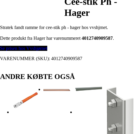
Cee-stik Ph -
Hager
Stratek fandt ramme for cee-stik ph - hager hos vvshjrnet.
Dette produkt fra Hager har varenummeret
4012740909587
.
Se prisen hos Vvshjørnet
VARENUMMER (SKU):
4012740909587
ANDRE KØBTE OGSÅ