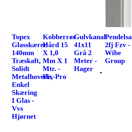
Topex
Kobberrør
Gulvkanal
Pendels
Glasskærer
Hård 15
41x11
2fj Fzv -
140mm
X 1,0
Grå 2
Wibe
Træskaft,
Mm X 1
Meter -
Group
Solidt
Mtr. -
Hager
Metalhovede,
Fix-Pro
Enkel
Skæring
I Glas -
Vvs
Hjørnet