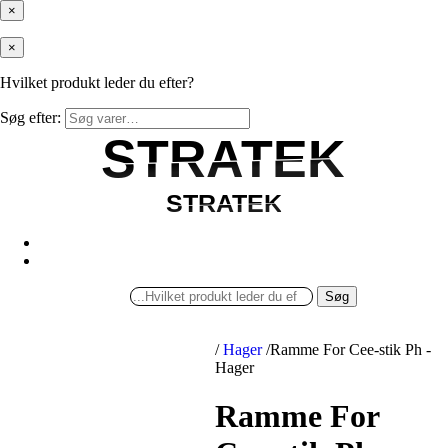
×
×
Hvilket produkt leder du efter?
Søg efter:
STRATEK
STRATEK
STRATEK
STRATEK
Søg
/
Hager
/
Ramme For Cee-stik Ph -
Hager
Ramme For