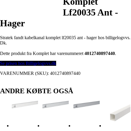
Komplet
Lf20035 Ant -
Hager
Stratek fandt kabelkanal komplet lf20035 ant - hager hos billigelogvvs.
Dk.
Dette produkt fra Komplet har varenummeret
4012740897440
.
Se prisen hos Billigelogvvs.dk
VARENUMMER (SKU):
4012740897440
ANDRE KØBTE OGSÅ