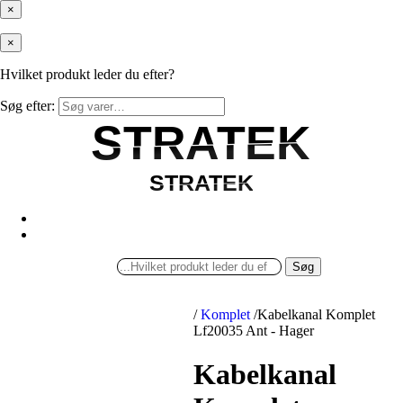
×
×
Hvilket produkt leder du efter?
Søg efter:
STRATEK
STRATEK
STRATEK
STRATEK
Søg
/
Komplet
/
Kabelkanal Komplet
Lf20035 Ant - Hager
Kabelkanal