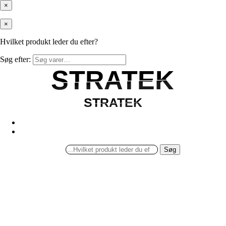
×
×
Hvilket produkt leder du efter?
Søg efter:
STRATEK
STRATEK
STRATEK
STRATEK
Søg