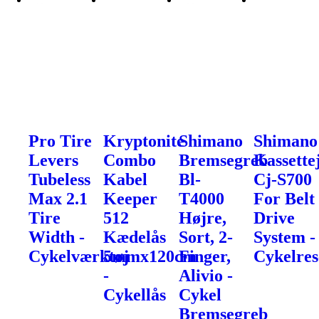
Pro Tire
Kryptonite
Shimano
Shimano
Levers
Combo
Bremsegreb
Kassette
Tubeless
Kabel
Bl-
Cj-S700
Max 2.1
Keeper
T4000
For Belt
Tire
512
Højre,
Drive
Width -
Kædelås
Sort, 2-
System -
Cykelværktøj
5mmx120cm
Finger,
Cykelres
-
Alivio -
Cykellås
Cykel
Bremsegreb