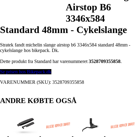
Airstop B6
3346x584
Standard 48mm - Cykelslange
Stratek fandt michelin slange airstop b6 3346x584 standard 48mm -
cykelslange hos bikepack. Dk.
Dette produkt fra Standard har varenummeret
3528709355858
.
Se prisen hos Bikepack.dk
VARENUMMER (SKU):
3528709355858
ANDRE KØBTE OGSÅ