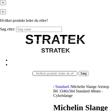
×
×
Hvilket produkt leder du efter?
Søg efter:
STRATEK
STRATEK
STRATEK
STRATEK
Søg
/
Standard
/
Michelin Slange Airstop
B6 3346x584 Standard 48mm -
Cykelslange
Michelin Slange