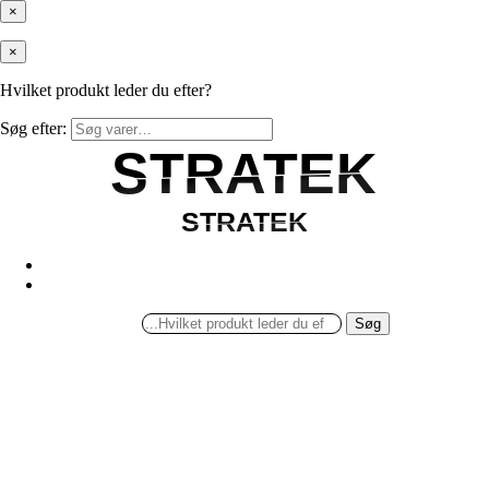
×
×
Hvilket produkt leder du efter?
Søg efter:
STRATEK
STRATEK
STRATEK
STRATEK
Søg