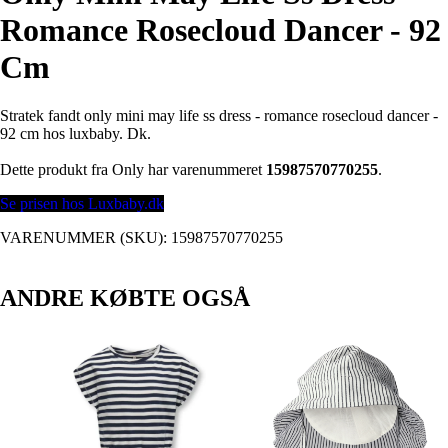
Romance Rosecloud Dancer - 92
Cm
Stratek fandt only mini may life ss dress - romance rosecloud dancer -
92 cm hos luxbaby. Dk.
Dette produkt fra Only har varenummeret
15987570770255
.
Se prisen hos Luxbaby.dk
VARENUMMER (SKU):
15987570770255
ANDRE KØBTE OGSÅ