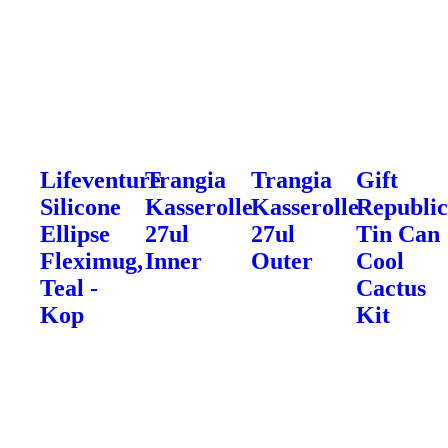
Lifeventure
Trangia
Trangia
Gift
Silicone
Kasserolle
Kasserolle
Republi
Ellipse
27ul
27ul
Tin Can
Fleximug,
Inner
Outer
Cool
Teal -
Cactus
Kop
Kit