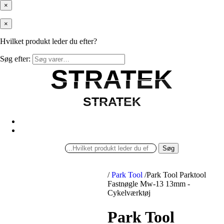
×
×
Hvilket produkt leder du efter?
Søg efter:
STRATEK
STRATEK
STRATEK
STRATEK
Søg
/
Park Tool
/
Park Tool Parktool
Fastnøgle Mw-13 13mm -
Cykelværktøj
Park Tool