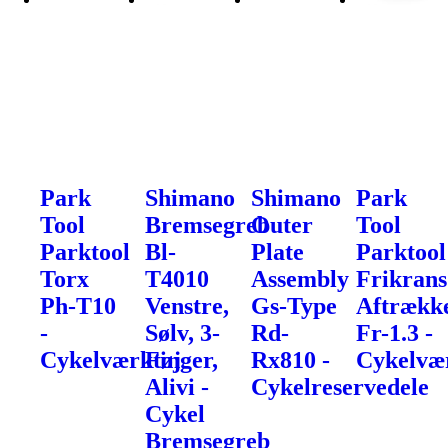
Park
Shimano
Shimano
Park
Tool
Bremsegreb
Outer
Tool
Parktool
Bl-
Plate
Parktool
Torx
T4010
Assembly
Frikrans
Ph-T10
Venstre,
Gs-Type
Aftrækk
-
Sølv, 3-
Rd-
Fr-1.3 -
Cykelværktøj
Finger,
Rx810 -
Cykelvæ
Alivi -
Cykelreservedele
Cykel
Bremsegreb