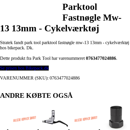
Parktool
Fastnøgle Mw-
13 13mm - Cykelværktøj
Stratek fandt park tool parktool fastnøgle mw-13 13mm - cykelværktøj
hos bikepack. Dk.
Dette produkt fra Park Tool har varenummeret
0763477024886
.
Se prisen hos Bikepack.dk
VARENUMMER (SKU):
0763477024886
ANDRE KØBTE OGSÅ