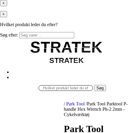
×
×
Hvilket produkt leder du efter?
Søg efter:
STRATEK
STRATEK
STRATEK
STRATEK
Søg
/
Park Tool
/
Park Tool Parktool P-
handle Hex Wrench Ph-2 2mm -
Cykelværktøj
Park Tool