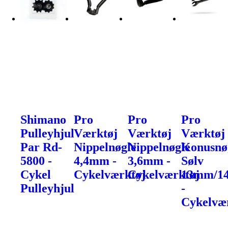
Shimano
Pro
Pro
Pro
Pulleyhjul
Værktøj
Værktøj
Værktøj
Par Rd-
Nippelnøgle
Nippelnøgle
Konusnø
5800 -
4,4mm -
3,6mm -
Sølv
Cykel
Cykelværktøj
Cykelværktøj
13mm/1
Pulleyhjul
-
Cykelvæ