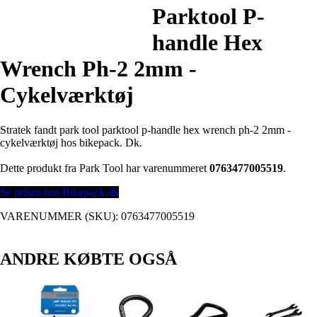
Parktool P-
handle Hex
Wrench Ph-2 2mm -
Cykelværktøj
Stratek fandt park tool parktool p-handle hex wrench ph-2 2mm -
cykelværktøj hos bikepack. Dk.
Dette produkt fra Park Tool har varenummeret
0763477005519
.
Se prisen hos Bikepack.dk
VARENUMMER (SKU):
0763477005519
ANDRE KØBTE OGSÅ