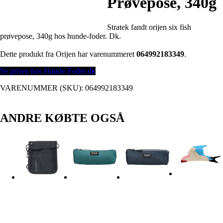
Prøvepose, 340g
Stratek fandt orijen six fish
prøvepose, 340g hos hunde-foder. Dk.
Dette produkt fra Orijen har varenummeret
064992183349
.
Se prisen hos Hunde-Foder.dk
VARENUMMER (SKU):
064992183349
ANDRE KØBTE OGSÅ