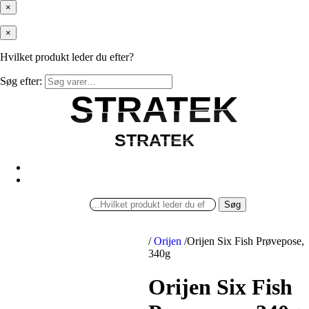
×
×
Hvilket produkt leder du efter?
Søg efter:
STRATEK
STRATEK
STRATEK
STRATEK
Søg
/
Orijen
/
Orijen Six Fish Prøvepose,
340g
Orijen Six Fish